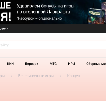
отеки
ККИ
Берсерк
MTG
НРИ
Сборные мо
гры
Вечериночные игры
Концепт