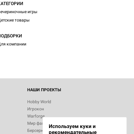
КАТЕГОРИИ
ечериночные игры
етские товары
ПОДБОРКИ
ля компании
НАШИ ПРОЕКТЫ
Hobby World
Игрокон
Warforge
Мир фантастики
Используем куки и
Берсерк
рекомендательные