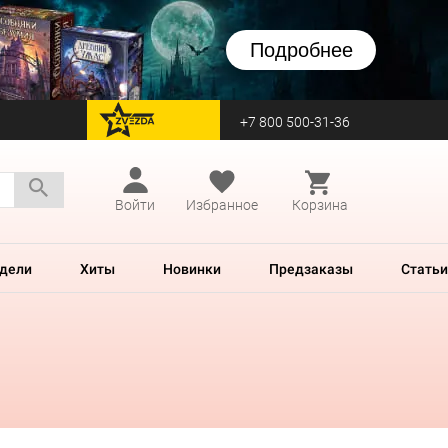
Подробнее
+7 800 500-31-36
перейти на Zvezda
Войти
Избранное
Корзина
дели
Хиты
Новинки
Предзаказы
Статьи