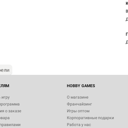
В
Д
Д
рели
ЕЛЯМ
HOBBY GAMES
 игру
О магазине
программа
Франчайзинг
я о заказе
Игры оптом
овара
Корпоративные подарки
 правилами
Работа у нас