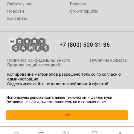
Работа у нас
Берсерк
Новости
CrowdRepublic
Контакты
+7 (800) 500-31-36
Политика конфиденциальности
Публичная оферта
Правила акций со скидкой
Копирование материалов разрешено только по согласию
администрации
Содержимое сайта не является публичной офертой
На сайте Hobby Games применяются
рекомендательные
технологии
.
Используем
рекомендательные технологии
и
файлы куки.
Оставаясь с нами, вы соглашаетесь на их применение
Уведомить о наличии
OK