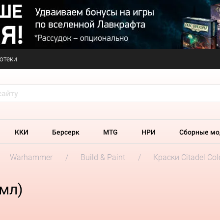
отеки
ККИ
Берсерк
MTG
НРИ
Сборные мо
Warhammer
Build & Paint
Краски Citadel Col
 мл)