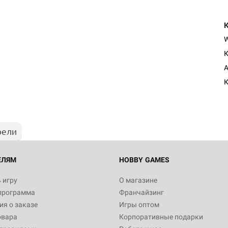
К
A
К
рели
ЕЛЯМ
HOBBY GAMES
 игру
О магазине
программа
Франчайзинг
я о заказе
Игры оптом
овара
Корпоративные подарки