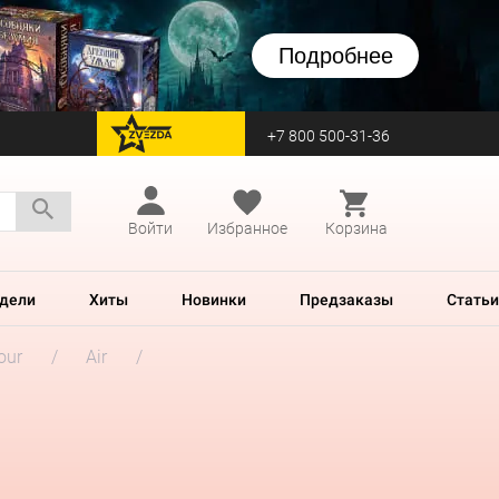
Подробнее
+7 800 500-31-36
перейти на Zvezda
Войти
Избранное
Корзина
дели
Хиты
Новинки
Предзаказы
Статьи
our
Air