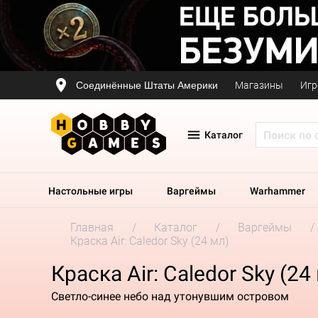
Соединённые Штаты Америки
Магазины
Игр
Каталог
Настольные игры
Варгеймы
Warhammer
Главная
Каталог
Варгеймы
Краска Air: Caledor Sky (24 мл)
Краска Air: Caledor Sky (24
Светло-синее небо над утонувшим островом