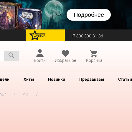
Подробнее
+7 800 500-31-36
перейти на Zvezda
Войти
Избранное
Корзина
дели
Хиты
Новинки
Предзаказы
Статьи
our
Air