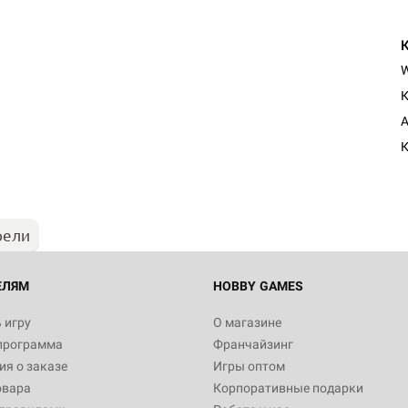
К
A
К
рели
ЕЛЯМ
HOBBY GAMES
 игру
О магазине
программа
Франчайзинг
я о заказе
Игры оптом
овара
Корпоративные подарки