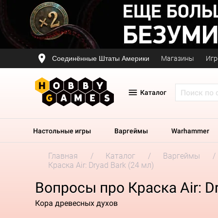
Соединённые Штаты Америки
Магазины
Игр
Каталог
Настольные игры
Варгеймы
Warhammer
Главная
Каталог
Варгеймы
Краска Air: Dryad Bark (24 мл)
Вопросы про Краска Air: Dr
Кора древесных духов