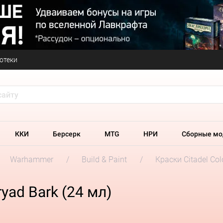
отеки
ККИ
Берсерк
MTG
НРИ
Сборные мо
Warhammer
Build & Paint
Краски Citadel Col
yad Bark (24 мл)