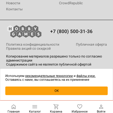
Новости
CrowdRepublic
Контакты
+7 (800) 500-31-36
Политика конфиденциальности
Публичная оферта
Правила акций со скидкой
Копирование материалов разрешено только по согласию
администрации
Содержимое сайта не является публичной офертой
На сайте Hobby Games применяются
рекомендательные
технологии
.
Используем
рекомендательные технологии
и
файлы куки.
Оставаясь с нами, вы соглашаетесь на их применение
Уведомить о наличии
OK
Главная
Каталог
Корзина
Избранное
Войти