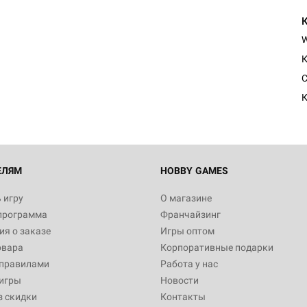
К
C
К
ЕЛЯМ
HOBBY GAMES
 игру
О магазине
программа
Франчайзинг
я о заказе
Игры оптом
овара
Корпоративные подарки
 правилами
Работа у нас
игры
Новости
з скидки
Контакты