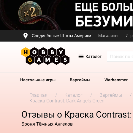
Соединённые Штаты Америки
Магазины
Игр
Каталог
Настольные игры
Варгеймы
Warhammer
Главная
Каталог
Варгеймы
Краска Contrast: Dark Angels Green
Отзывы о Краска Contrast:
Броня Тёмных Ангелов