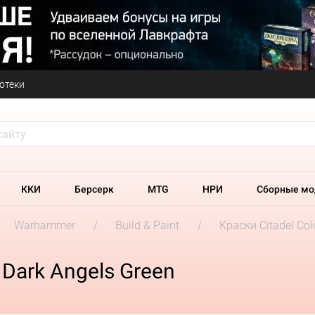
отеки
ККИ
Берсерк
MTG
НРИ
Сборные мо
Warhammer
Build & Paint
Краски Citadel Col
 Dark Angels Green