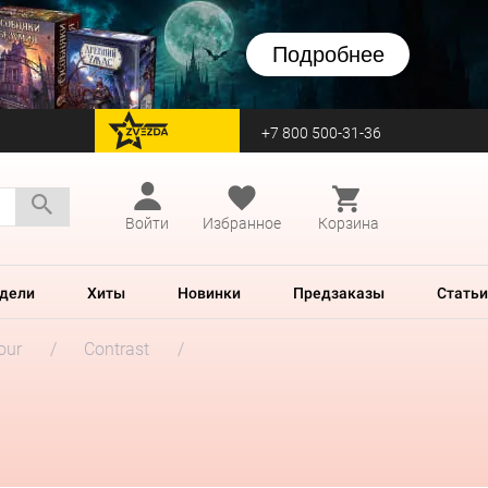
Подробнее
+7 800 500-31-36
перейти на Zvezda
Войти
Избранное
Корзина
дели
Хиты
Новинки
Предзаказы
Статьи
our
Contrast