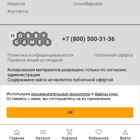
Новости
CrowdRepublic
Контакты
+7 (800) 500-31-36
Политика конфиденциальности
Публичная оферта
Правила акций со скидкой
Копирование материалов разрешено только по согласию
администрации
Содержимое сайта не является публичной офертой
На сайте Hobby Games применяются
рекомендательные
технологии
.
Используем
рекомендательные технологии
и
файлы куки.
Оставаясь с нами, вы соглашаетесь на их применение
Уведомить о наличии
OK
Главная
Каталог
Корзина
Избранное
Войти