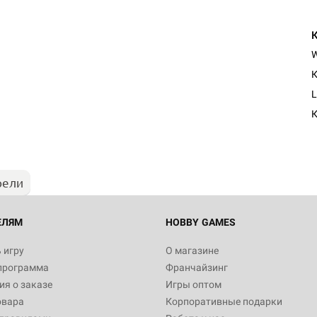
К
L
К
рели
ЕЛЯМ
HOBBY GAMES
 игру
О магазине
программа
Франчайзинг
я о заказе
Игры оптом
овара
Корпоративные подарки