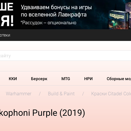
отеки
ККИ
Берсерк
MTG
НРИ
Сборные мо
Warhammer
Build & Paint
Краски Citadel Col
kophoni Purple (2019)