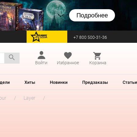
Подробнее
+7 800 500-31-36
перейти на Zvezda
Войти
Избранное
Корзина
дели
Хиты
Новинки
Предзаказы
Статьи
our
Layer