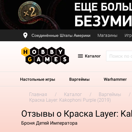
Соединённые Штаты Америки
Магазины
Игр
Каталог
Настольные игры
Варгеймы
Warhammer
Главная
Каталог
Варгеймы
Краска Layer: Kakophoni Purple (2019)
Отзывы о Краска Layer: Ka
Броня Детей Императора