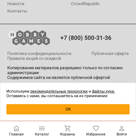
Новости
CrowdRepublic
Контакты
+7 (800) 500-31-36
Политика конфиденциальности
Публичная оферта
Правила акций со скидкой
Копирование материалов разрешено только по согласию
администрации
Содержимое сайта не является публичной офертой
На сайте Hobby Games применяются
рекомендательные
технологии
.
Используем
рекомендательные технологии
и
файлы куки.
Оставаясь с нами, вы соглашаетесь на их применение
Уведомить о наличии
OK
Главная
Каталог
Корзина
Избранное
Войти