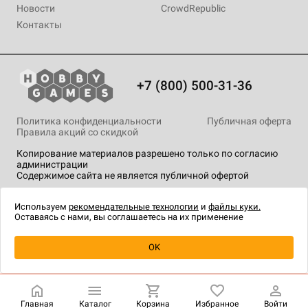
Новости
CrowdRepublic
Контакты
+7 (800) 500-31-36
Политика конфиденциальности
Публичная оферта
Правила акций со скидкой
Копирование материалов разрешено только по согласию
администрации
Содержимое сайта не является публичной офертой
На сайте Hobby Games применяются
рекомендательные
технологии
.
Используем
рекомендательные технологии
и
файлы куки.
Оставаясь с нами, вы соглашаетесь на их применение
Уведомить о наличии
OK
Главная
Каталог
Корзина
Избранное
Войти