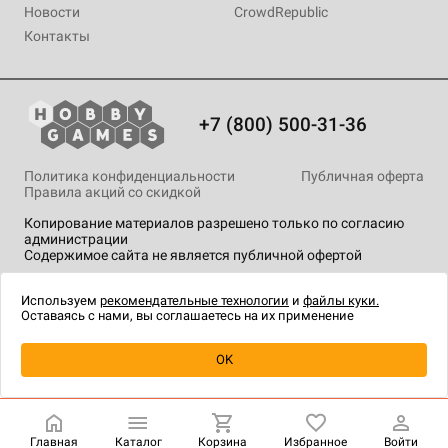
Новости
CrowdRepublic
Контакты
+7 (800) 500-31-36
Политика конфиденциальности
Публичная оферта
Правила акций со скидкой
Копирование материалов разрешено только по согласию
администрации
Содержимое сайта не является публичной офертой
На сайте Hobby Games применяются
рекомендательные
технологии
.
Используем
рекомендательные технологии
и
файлы куки.
Оставаясь с нами, вы соглашаетесь на их применение
Уведомить о наличии
OK
Главная
Каталог
Корзина
Избранное
Войти