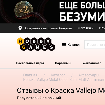
Соединённые Штаты Америки
Магазины
Игр
Каталог
Настольные игры
Варгеймы
Warhammer
Главная
Каталог
Аксессуары
Краска Vallejo Metal Color: Semi Matt Aluminium
Отзывы о Краска Vallejo Me
Полуматовый алюминий