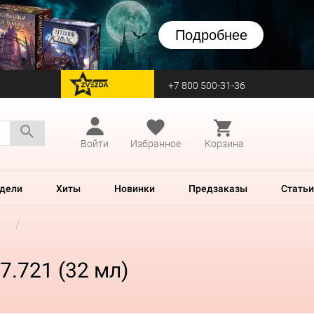
Подробнее
+7 800 500-31-36
перейти на Zvezda
Войти
Избранное
Корзина
дели
Хиты
Новинки
Предзаказы
Статьи
7.721 (32 мл)