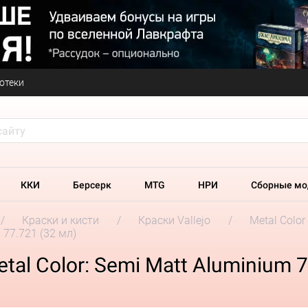
отеки
ККИ
Берсерк
MTG
НРИ
Сборные мо
Краски и кисти
Краски Vallejo
Metal Color
 77.721 (32 мл)
tal Color: Semi Matt Aluminium 7