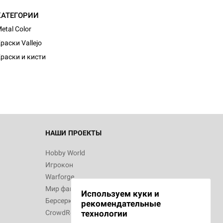
КАТЕГОРИИ
etal Color
d Журнал
раски Vallejo
к: Братья
раски и кисти
d Звёздные
НАШИ ПРОЕКТЫ
Hobby World
Игрокон
d Сумерки
Warforge
: Грозовой
Мир фантастики
Используем куки и
Берсерк
рекомендательные
CrowdRepublic
технологии