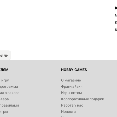
M
Настольная игра Hobby Worl
К
"Мир фантастики. Спецвыпус
Стругацкие"
К
1 490
рели
Настольная игра Hobby Worl
империи: Боевая тревога
799
ЕЛЯМ
HOBBY GAMES
 игру
О магазине
программа
Франчайзинг
Настольная игра Hobby Worl
я о заказе
Игры оптом
империи. Четвёртая редакция
овара
Корпоративные подарки
Рубеж
12 990
 правилами
Работа у нас
игры
Новости