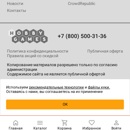
Новости
CrowdRepublic
Контакты
+7 (800) 500-31-36
Политика конфиденциальности
Публичная оферта
Правила акций со скидкой
Копирование материалов разрешено только по согласию
администрации
Содержимое сайта не является публичной офертой
На сайте Hobby Games применяются
рекомендательные
технологии
.
Используем
рекомендательные технологии
и
файлы куки.
Оставаясь с нами, вы соглашаетесь на их применение
Уведомить о наличии
OK
Главная
Каталог
Корзина
Избранное
Войти