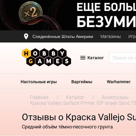
Соединённые Штаты Америки
Магазины
Игр
Каталог
Настольные игры
Варгеймы
Warhammer
Главная
Каталог
Аксессуары
Краска Vallejo Surface Primer: IDF Israeli Sand 7
Отзывы о Краска Vallejo Sur
Средний объём тёмно-песочного грунта