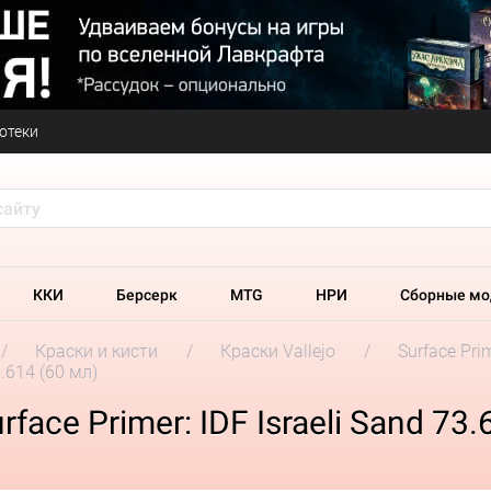
отеки
ККИ
Берсерк
MTG
НРИ
Сборные мо
Краски и кисти
Краски Vallejo
Surface Pri
3.614 (60 мл)
face Primer: IDF Israeli Sand 73.