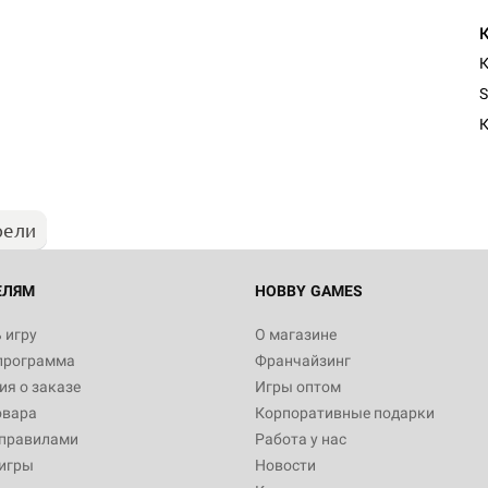
К
S
К
рели
ЕЛЯМ
HOBBY GAMES
 игру
О магазине
программа
Франчайзинг
я о заказе
Игры оптом
овара
Корпоративные подарки
 правилами
Работа у нас
игры
Новости