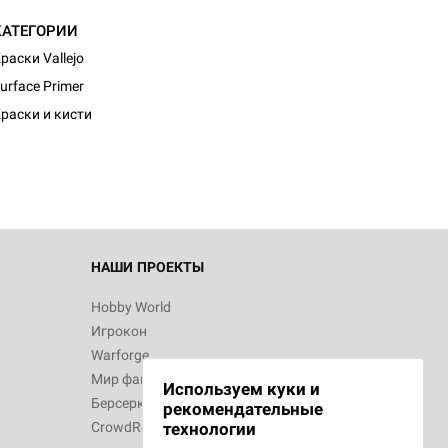
КАТЕГОРИИ
раски Vallejo
urface Primer
раски и кисти
НАШИ ПРОЕКТЫ
Hobby World
Игрокон
Warforge
Мир фантастики
Используем куки и
Берсерк
рекомендательные
CrowdRepublic
технологии