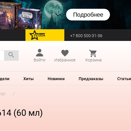
Подробнее
+7 800 500-31-36
перейти на Zvezda
Войти
Избранное
Корзина
дели
Хиты
Новинки
Предзаказы
Статьи
mer
614 (60 мл)