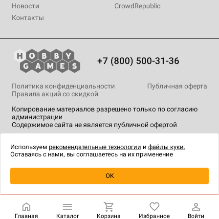
Новости
CrowdRepublic
Контакты
+7 (800) 500-31-36
Политика конфиденциальности
Публичная оферта
Правила акций со скидкой
Копирование материалов разрешено только по согласию
администрации
Содержимое сайта не является публичной офертой
На сайте Hobby Games применяются
рекомендательные
технологии
.
Используем
рекомендательные технологии
и
файлы куки.
Оставаясь с нами, вы соглашаетесь на их применение
Уведомить о наличии
OK
Главная
Каталог
Корзина
Избранное
Войти