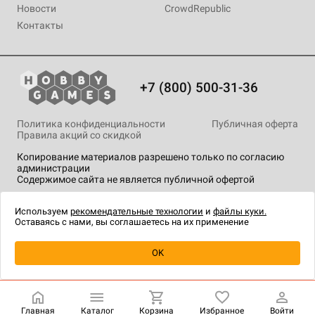
Новости
CrowdRepublic
Контакты
+7 (800) 500-31-36
Политика конфиденциальности
Публичная оферта
Правила акций со скидкой
Копирование материалов разрешено только по согласию
администрации
Содержимое сайта не является публичной офертой
На сайте Hobby Games применяются
рекомендательные
технологии
.
Используем
рекомендательные технологии
и
файлы куки.
Оставаясь с нами, вы соглашаетесь на их применение
Уведомить о наличии
OK
Главная
Каталог
Корзина
Избранное
Войти