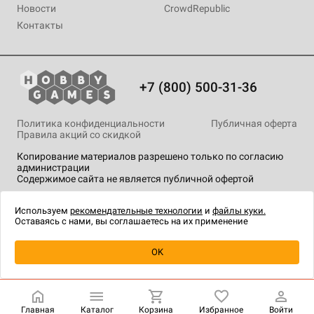
Новости
CrowdRepublic
Контакты
+7 (800) 500-31-36
Политика конфиденциальности
Публичная оферта
Правила акций со скидкой
Копирование материалов разрешено только по согласию
администрации
Содержимое сайта не является публичной офертой
На сайте Hobby Games применяются
рекомендательные
технологии
.
Используем
рекомендательные технологии
и
файлы куки.
Оставаясь с нами, вы соглашаетесь на их применение
Уведомить о наличии
OK
Главная
Каталог
Корзина
Избранное
Войти