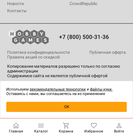
Новости
CrowdRepublic
Контакты
+7 (800) 500-31-36
Политика конфиденциальности
Публичная оферта
Правила акций со скидкой
Копирование материалов разрешено только по согласию
администрации
Содержимое сайта не является публичной офертой
На сайте Hobby Games применяются
рекомендательные
технологии
.
Используем
рекомендательные технологии
и
файлы куки.
Оставаясь с нами, вы соглашаетесь на их применение
Уведомить о наличии
OK
Главная
Каталог
Корзина
Избранное
Войти