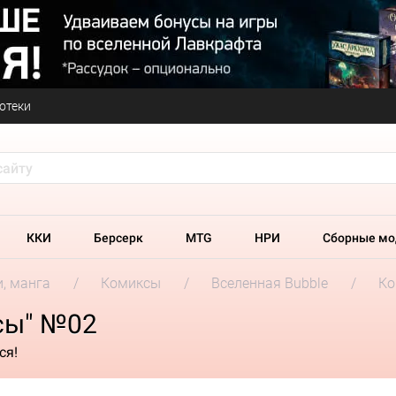
отеки
ККИ
Берсерк
MTG
НРИ
Сборные мо
и, манга
Комиксы
Вселенная Bubble
Ко
сы" №02
ся!