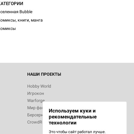
КАТЕГОРИИ
селенная Bubble
омиксы, книги, манга
Комиксы
НАШИ ПРОЕКТЫ
Hobby World
Игрокон
Warforge
Мир фантастики
Используем куки и
Берсерк
рекомендательные
CrowdRepublic
технологии
Это чтобы сайт работал лучше.