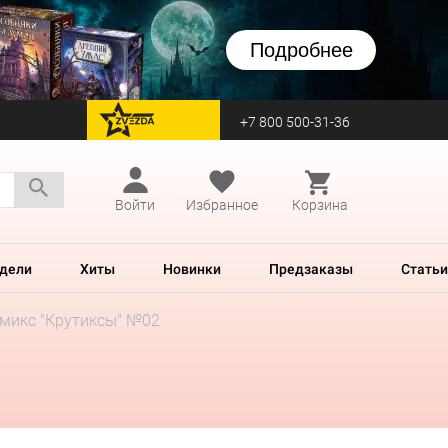
Подробнее
+7 800 500-31-36
перейти на Zvezda
Войти
Избранное
Корзина
дели
Хиты
Новинки
Предзаказы
Статьи
микс "Крутиксы" №02