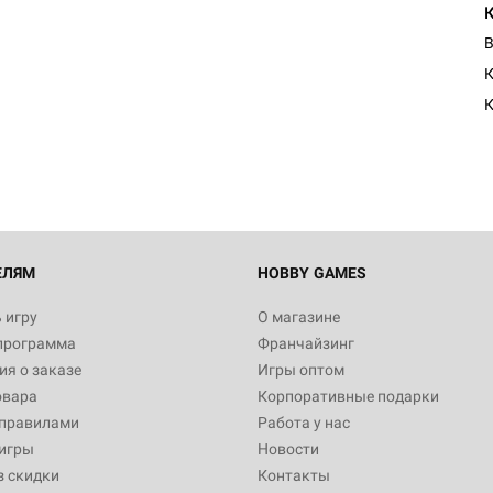
В
К
ЕЛЯМ
HOBBY GAMES
 игру
О магазине
программа
Франчайзинг
я о заказе
Игры оптом
овара
Корпоративные подарки
 правилами
Работа у нас
игры
Новости
з скидки
Контакты