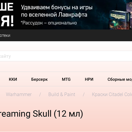
отеки
ККИ
Берсерк
MTG
НРИ
Сборные мо
Warhammer
Build & Paint
Краски Citadel Col
eaming Skull (12 мл)