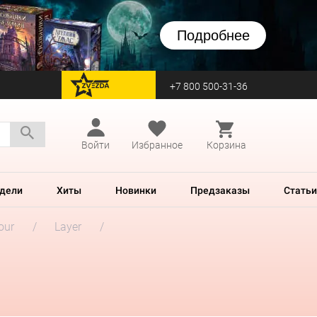
Подробнее
+7 800 500-31-36
перейти на Zvezda
Войти
Избранное
Корзина
дели
Хиты
Новинки
Предзаказы
Статьи
our
Layer