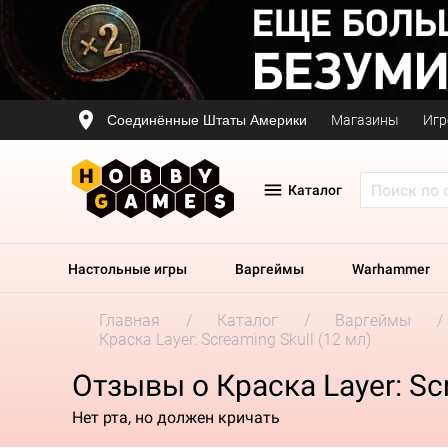
Соединённые Штаты Америки
Магазины
Игр
Каталог
Настольные игры
Варгеймы
Warhammer
Главная
Каталог
Варгеймы
Краска Layer: Screaming Skull (12 мл)
Отзывы о Краска Layer: Scr
Нет рта, но должен кричать