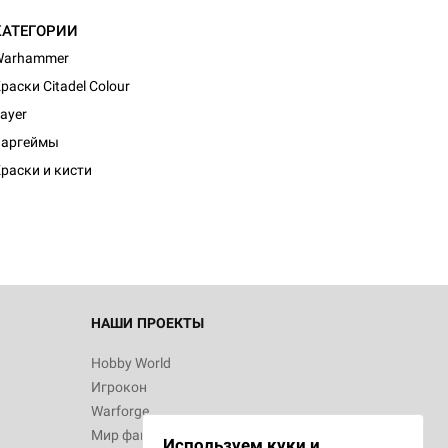
КАТЕГОРИИ
Warhammer
раски Citadel Colour
ayer
Варгеймы
раски и кисти
НАШИ ПРОЕКТЫ
Hobby World
Игрокон
Warforge
Мир фантастики
Используем куки и