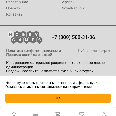
Работа у нас
Берсерк
Новости
CrowdRepublic
Контакты
+7 (800) 500-31-36
Политика конфиденциальности
Публичная оферта
Правила акций со скидкой
Копирование материалов разрешено только по согласию
администрации
Содержимое сайта не является публичной офертой
На сайте Hobby Games применяются
рекомендательные
технологии
.
Используем
рекомендательные технологии
и
файлы куки.
Оставаясь с нами, вы соглашаетесь на их применение
Уведомить о наличии
OK