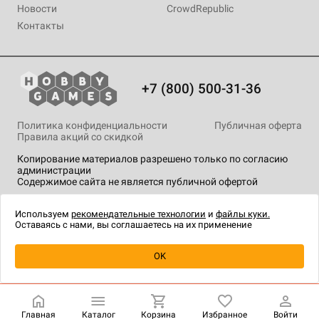
Новости
CrowdRepublic
Контакты
+7 (800) 500-31-36
Политика конфиденциальности
Публичная оферта
Правила акций со скидкой
Копирование материалов разрешено только по согласию
администрации
Содержимое сайта не является публичной офертой
На сайте Hobby Games применяются
рекомендательные
технологии
.
Используем
рекомендательные технологии
и
файлы куки.
Оставаясь с нами, вы соглашаетесь на их применение
Уведомить о наличии
OK
Главная
Каталог
Корзина
Избранное
Войти