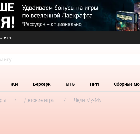
отеки
ККИ
Берсерк
MTG
НРИ
Сборные мо
гры
Детские игры
Леди Му-Му