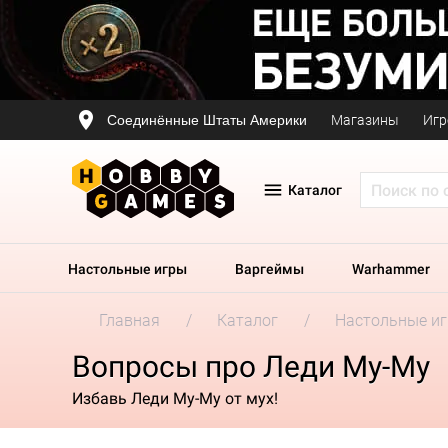
Соединённые Штаты Америки
Магазины
Игр
Каталог
Настольные игры
Варгеймы
Warhammer
Главная
Каталог
Настольные и
Вопросы про Леди Му-Му
Избавь Леди Му-Му от мух!