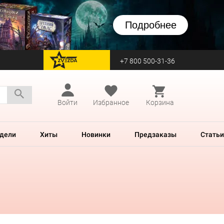
Подробнее
+7 800 500-31-36
перейти на Zvezda
Войти
Избранное
Корзина
дели
Хиты
Новинки
Предзаказы
Статьи