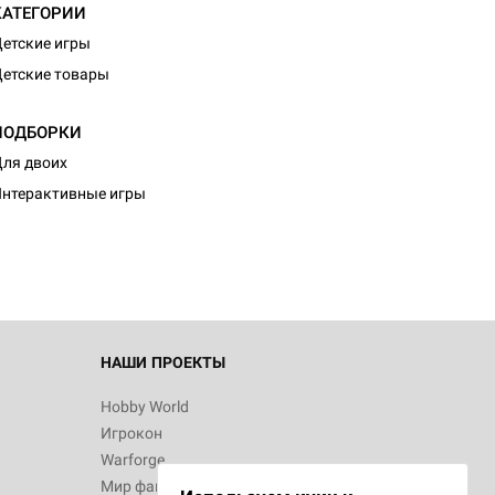
КАТЕГОРИИ
етские игры
етские товары
ПОДБОРКИ
d Журнал
ля двоих
к: Братья
нтерактивные игры
d Звёздные
НАШИ ПРОЕКТЫ
Hobby World
Игрокон
d Сумерки
Warforge
: Грозовой
Мир фантастики