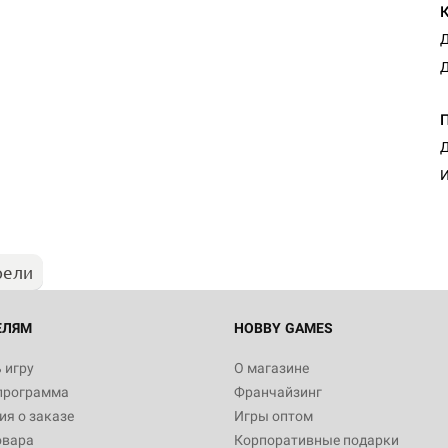
Д
Д
Настольная игра Hobby Worl
Д
"Мир фантастики. Спецвыпус
Стругацкие"
И
1 490
рели
Настольная игра Hobby Worl
империи: Боевая тревога
799
ЕЛЯМ
HOBBY GAMES
 игру
О магазине
программа
Франчайзинг
Настольная игра Hobby Worl
я о заказе
Игры оптом
империи. Четвёртая редакция
овара
Корпоративные подарки
Рубеж