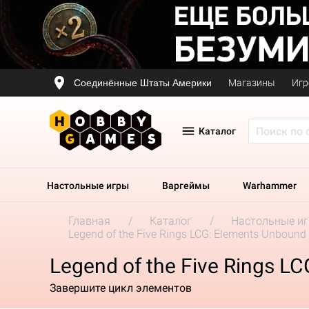
Соединённые Штаты Америки
Магазины
Игр
Каталог
Настольные игры
Варгеймы
Warhammer
Главная
Каталог
Настольные и
Legend of the Five Rings LCG: Elements Unbound
Legend of the Five Rings L
Завершите цикл элементов