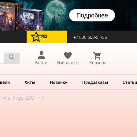
Подробнее
+7 800 500-31-36
перейти на Zvezda
Войти
Избранное
Корзина
дели
Хиты
Новинки
Предзаказы
Статьи
 Five Rings: LCG