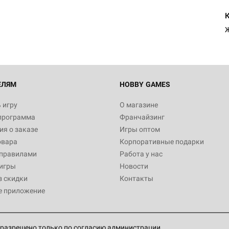
Ж
ЕЛЯМ
HOBBY GAMES
 игру
О магазине
программа
Франчайзинг
я о заказе
Игры оптом
овара
Корпоративные подарки
 правилами
Работа у нас
игры
Новости
з скидки
Контакты
е приложение
разрешено только по согласию администрации