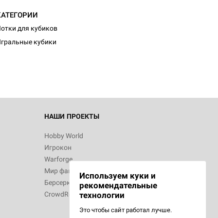
КАТЕГОРИИ
d Журнал
отки для кубиков
к: Братья
гральные кубики
d Звёздные
НАШИ ПРОЕКТЫ
Hobby World
Игрокон
d Сумерки
Warforge
: Грозовой
Мир фантастики
Используем куки и
Берсерк
рекомендательные
CrowdRepublic
технологии
Это чтобы сайт работал лучше.