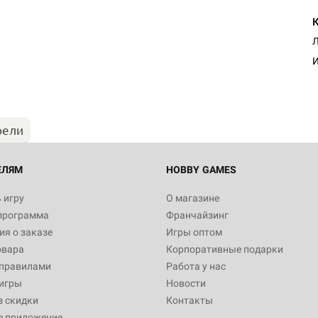
Настольная игра Hobby Worl
Л
"Мир фантастики. Спецвыпус
Стругацкие"
И
1 490
рели
Настольная игра Hobby Worl
империи: Боевая тревога
799
ЕЛЯМ
HOBBY GAMES
 игру
О магазине
программа
Франчайзинг
Настольная игра Hobby Worl
я о заказе
Игры оптом
империи. Четвёртая редакция
овара
Корпоративные подарки
Рубеж
12 990
 правилами
Работа у нас
игры
Новости
з скидки
Контакты
е приложение