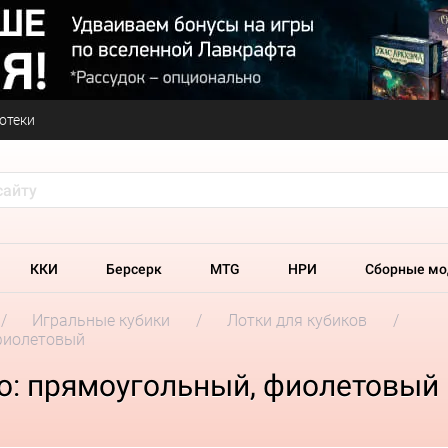
отеки
ККИ
Берсерк
MTG
НРИ
Сборные мо
Игральные кубики
Лотки для кубиков
 фиолетовый
Pro: прямоугольный, фиолетовый