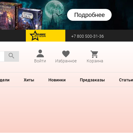
Подробнее
+7 800 500-31-36
перейти на Zvezda
Войти
Избранное
Корзина
дели
Хиты
Новинки
Предзаказы
Статьи