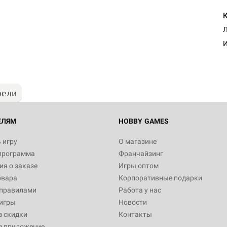
Настольная игра Hobby Worl
Л
"Мир фантастики. Спецвыпус
Стругацкие"
И
1 490
рели
Настольная игра Hobby Worl
империи: Боевая тревога
799
ЕЛЯМ
HOBBY GAMES
 игру
О магазине
программа
Франчайзинг
Настольная игра Hobby Worl
я о заказе
Игры оптом
империи. Четвёртая редакция
овара
Корпоративные подарки
Рубеж
12 990
 правилами
Работа у нас
игры
Новости
з скидки
Контакты
е приложение