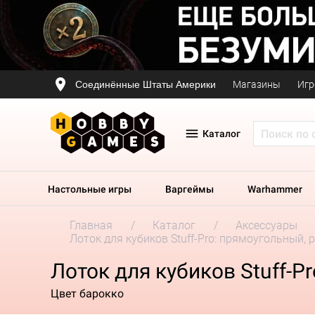
Соединённые Штаты Америки
Магазины
Игр
Каталог
Настольные игры
Варгеймы
Warhammer
Главная
Каталог
Аксессуары
Лоток для кубиков Stuff-Pro: прямоугольный,
Лоток для кубиков Stuff-P
Цвет барокко