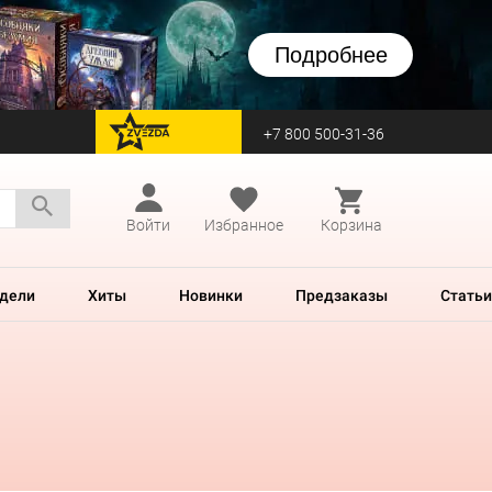
Подробнее
+7 800 500-31-36
перейти на Zvezda
Войти
Избранное
Корзина
дели
Хиты
Новинки
Предзаказы
Статьи