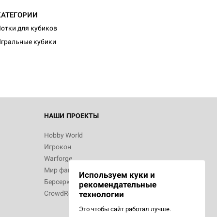
КАТЕГОРИИ
d Журнал
отки для кубиков
к: Братья
гральные кубики
d Звёздные
НАШИ ПРОЕКТЫ
Hobby World
Игрокон
d Сумерки
Warforge
: Грозовой
Мир фантастики
Используем куки и
Берсерк
рекомендательные
CrowdRepublic
технологии
Это чтобы сайт работал лучше.