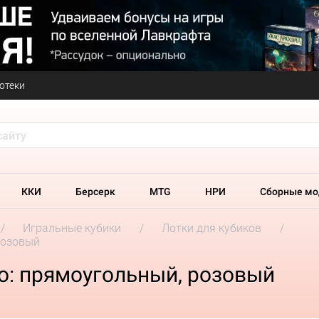
отеки
ККИ
Берсерк
MTG
НРИ
Сборные мо
Игральные кубики
Лотки для кубиков
 розовый
ro: прямоугольный, розовый