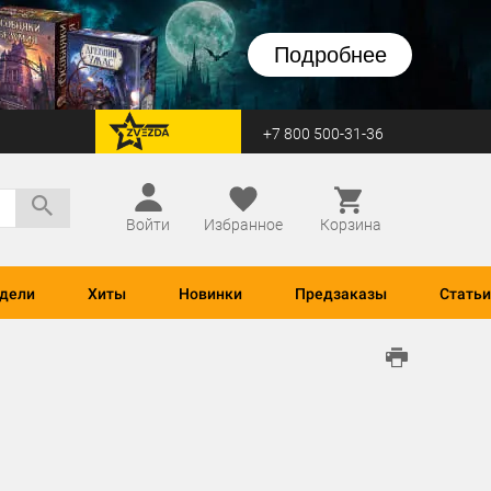
Подробнее
+7 800 500-31-36
перейти на Zvezda
Войти
Избранное
Корзина
дели
Хиты
Новинки
Предзаказы
Статьи