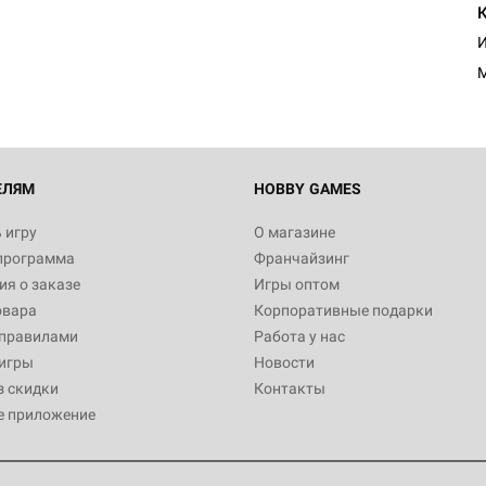
И
ЕЛЯМ
HOBBY GAMES
 игру
О магазине
программа
Франчайзинг
я о заказе
Игры оптом
овара
Корпоративные подарки
 правилами
Работа у нас
игры
Новости
з скидки
Контакты
е приложение