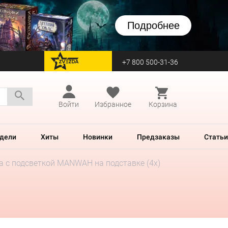
Подробнее
+7 800 500-31-36
перейти на Zvezda
Войти
Избранное
Корзина
дели
Хиты
Новинки
Предзаказы
Статьи
а с подсветкой MANWAH на подставке (4х)