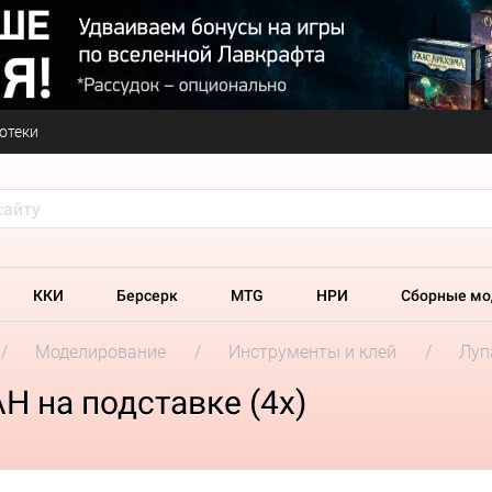
отеки
ККИ
Берсерк
MTG
НРИ
Сборные мо
Моделирование
Инструменты и клей
Луп
 на подставке (4х)