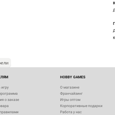
Д
Д
К
рели
ЕЛЯМ
HOBBY GAMES
 игру
О магазине
программа
Франчайзинг
я о заказе
Игры оптом
овара
Корпоративные подарки
 правилами
Работа у нас