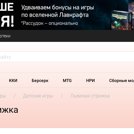
отеки
ККИ
Берсерк
MTG
НРИ
Сборные мо
гры
Детские игры
Львиная стрижка
ижка