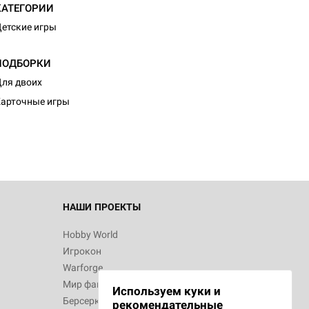
КАТЕГОРИИ
етские игры
ПОДБОРКИ
ля двоих
арточные игры
НАШИ ПРОЕКТЫ
Hobby World
Игрокон
Warforge
Мир фантастики
Используем куки и
Берсерк
рекомендательные