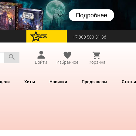
Подробнее
+7 800 500-31-36
перейти на Zvezda
Войти
Избранное
Корзина
дели
Хиты
Новинки
Предзаказы
Статьи