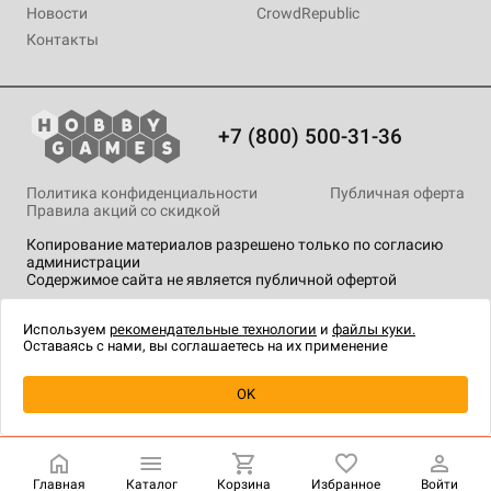
Новости
CrowdRepublic
Контакты
+7 (800) 500-31-36
Политика конфиденциальности
Публичная оферта
Правила акций со скидкой
Копирование материалов разрешено только по согласию
администрации
Содержимое сайта не является публичной офертой
На сайте Hobby Games применяются
рекомендательные
технологии
.
Используем
рекомендательные технологии
и
файлы куки.
Оставаясь с нами, вы соглашаетесь на их применение
Уведомить о наличии
OK
Главная
Каталог
Корзина
Избранное
Войти