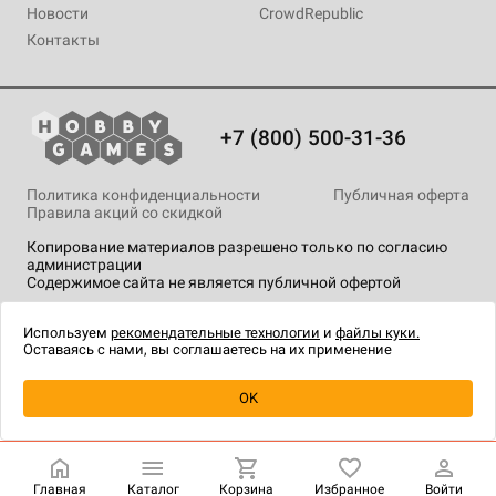
Новости
CrowdRepublic
Контакты
+7 (800) 500-31-36
Политика конфиденциальности
Публичная оферта
Правила акций со скидкой
Копирование материалов разрешено только по согласию
администрации
Содержимое сайта не является публичной офертой
На сайте Hobby Games применяются
рекомендательные
технологии
.
Используем
рекомендательные технологии
и
файлы куки.
Оставаясь с нами, вы соглашаетесь на их применение
Уведомить о наличии
OK
Главная
Каталог
Корзина
Избранное
Войти