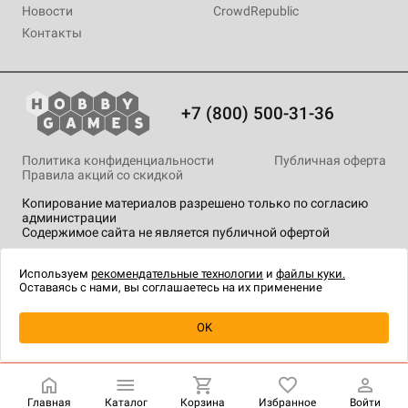
Новости
CrowdRepublic
Контакты
+7 (800) 500-31-36
Политика конфиденциальности
Публичная оферта
Правила акций со скидкой
Копирование материалов разрешено только по согласию
администрации
Содержимое сайта не является публичной офертой
На сайте Hobby Games применяются
рекомендательные
технологии
.
Используем
рекомендательные технологии
и
файлы куки.
Оставаясь с нами, вы соглашаетесь на их применение
Уведомить о наличии
OK
Главная
Каталог
Корзина
Избранное
Войти