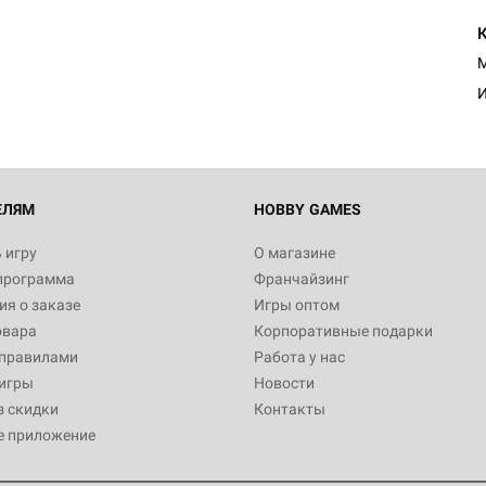
М
И
ЕЛЯМ
HOBBY GAMES
 игру
О магазине
программа
Франчайзинг
я о заказе
Игры оптом
овара
Корпоративные подарки
 правилами
Работа у нас
игры
Новости
з скидки
Контакты
е приложение