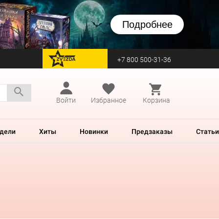
Подробнее
+7 800 500-31-36
перейти на Zvezda
Войти
Избранное
Корзина
дели
Хиты
Новинки
Предзаказы
Статьи