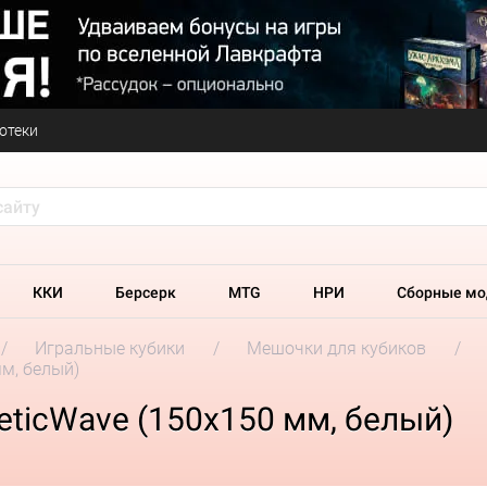
отеки
ККИ
Берсерк
MTG
НРИ
Сборные мо
Игральные кубики
Мешочки для кубиков
м, белый)
ticWave (150х150 мм, белый)