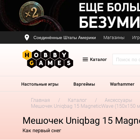
Соединённые Штаты Америки
Магазины
Игр
Каталог
Настольные игры
Варгеймы
Warhammer
Главная
Каталог
Аксессуары
Мешочек Uniqbag 15 MagneticWave (150х150 м
Мешочек Uniqbag 15 Magne
Как первый снег