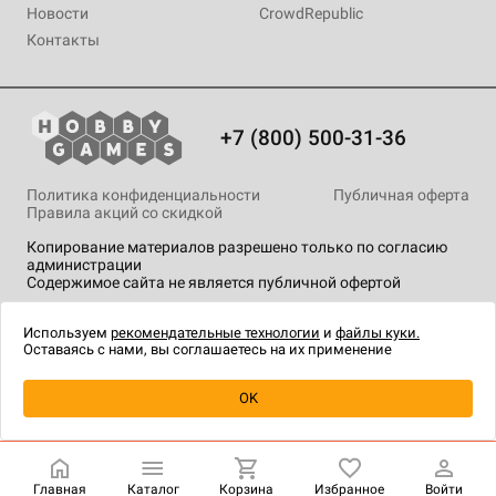
Новости
CrowdRepublic
Контакты
+7 (800) 500-31-36
Политика конфиденциальности
Публичная оферта
Правила акций со скидкой
Копирование материалов разрешено только по согласию
администрации
Содержимое сайта не является публичной офертой
На сайте Hobby Games применяются
рекомендательные
технологии
.
Используем
рекомендательные технологии
и
файлы куки.
Оставаясь с нами, вы соглашаетесь на их применение
Уведомить о наличии
OK
Главная
Каталог
Корзина
Избранное
Войти