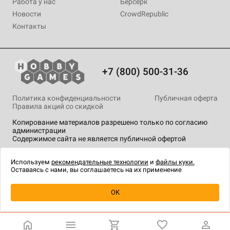
Работа у нас
Берсерк
Новости
CrowdRepublic
Контакты
+7 (800) 500-31-36
Политика конфиденциальности
Публичная оферта
Правила акций со скидкой
Копирование материалов разрешено только по согласию
администрации
Содержимое сайта не является публичной офертой
На сайте Hobby Games применяются
рекомендательные
технологии
.
Используем
рекомендательные технологии
и
файлы куки.
Оставаясь с нами, вы соглашаетесь на их применение
OK
Купить
| 1 890 ₽