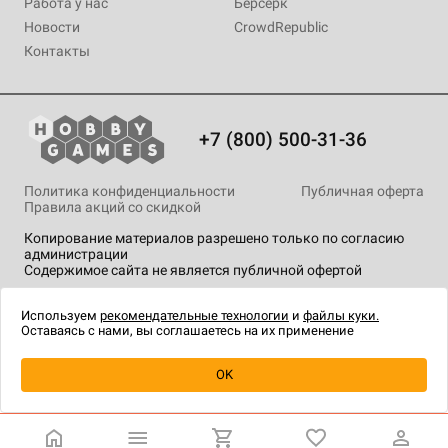
Работа у нас
Берсерк
Новости
CrowdRepublic
Контакты
+7 (800) 500-31-36
Политика конфиденциальности
Публичная оферта
Правила акций со скидкой
Копирование материалов разрешено только по согласию
администрации
Содержимое сайта не является публичной офертой
На сайте Hobby Games применяются
рекомендательные
технологии
.
Используем
рекомендательные технологии
и
файлы куки.
Оставаясь с нами, вы соглашаетесь на их применение
OK
Купить
| 550 ₽