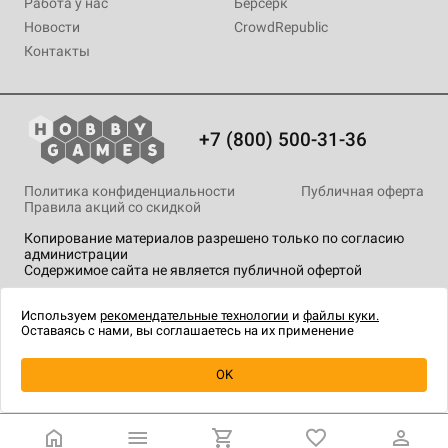
Работа у нас
Берсерк
Новости
CrowdRepublic
Контакты
+7 (800) 500-31-36
Политика конфиденциальности
Публичная оферта
Правила акций со скидкой
Копирование материалов разрешено только по согласию
администрации
Содержимое сайта не является публичной офертой
На сайте Hobby Games применяются
рекомендательные
технологии
.
Используем
рекомендательные технологии
и
файлы куки.
Оставаясь с нами, вы соглашаетесь на их применение
Уведомить о наличии
OK