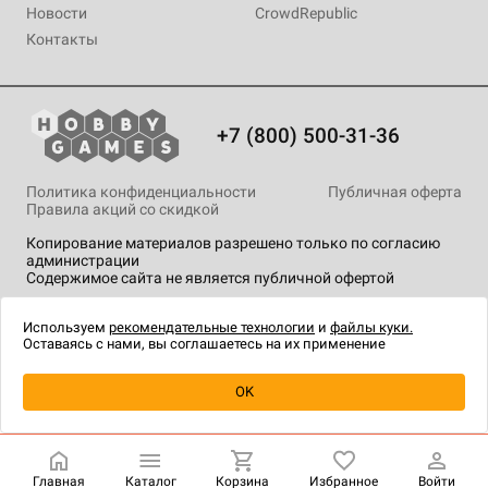
Новости
CrowdRepublic
Контакты
+7 (800) 500-31-36
Политика конфиденциальности
Публичная оферта
Правила акций со скидкой
Копирование материалов разрешено только по согласию
администрации
Содержимое сайта не является публичной офертой
На сайте Hobby Games применяются
рекомендательные
технологии
.
Используем
рекомендательные технологии
и
файлы куки.
Оставаясь с нами, вы соглашаетесь на их применение
Уведомить о наличии
OK
Главная
Каталог
Корзина
Избранное
Войти