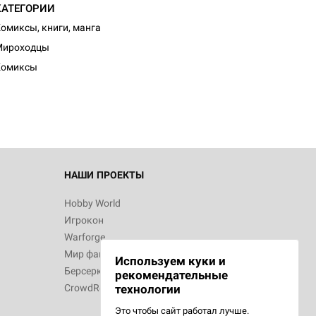
КАТЕГОРИИ
омиксы, книги, манга
d Монстры
Мироходцы
Комиксы
 Зомбицид:
НАШИ ПРОЕКТЫ
Hobby World
Игрокон
 Берсерк.
Warforge
в
Мир фантастики
Используем куки и
Берсерк
рекомендательные
CrowdRepublic
технологии
Это чтобы сайт работал лучше.