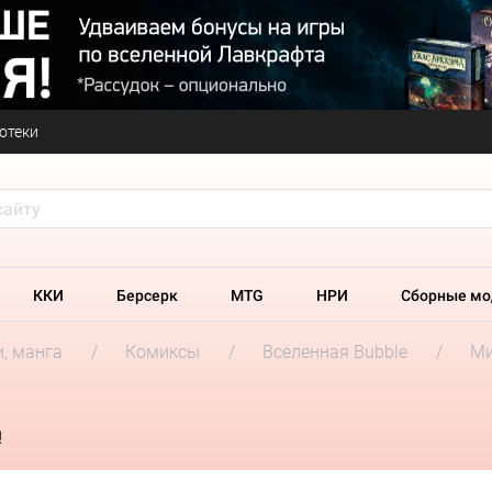
отеки
ККИ
Берсерк
MTG
НРИ
Сборные мо
и, манга
Комиксы
Вселенная Bubble
Ми
!