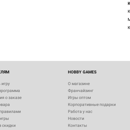
К
Настольная игра Hobby Worl
Египта
1 991
Настольная игра Hobby World
Белая смерть
12 990
ЕЛЯМ
HOBBY GAMES
 игру
О магазине
программа
Франчайзинг
Настольная игра Hobby World
я о заказе
Игры оптом
Сердце роя. Дисплей бустеро
овара
Корпоративные подарки
3 490
 правилами
Работа у нас
игры
Новости
з скидки
Контакты