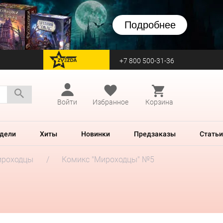
Подробнее
+7 800 500-31-36
перейти на Zvezda
Войти
Избранное
Корзина
дели
Хиты
Новинки
Предзаказы
Статьи
роходцы
Комикс "Мироходцы" №5