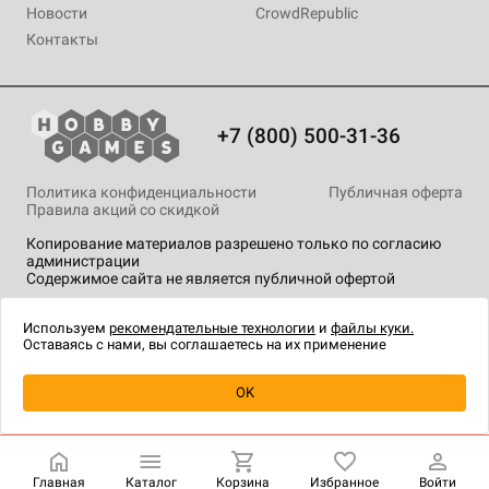
Новости
CrowdRepublic
Контакты
+7 (800) 500-31-36
Политика конфиденциальности
Публичная оферта
Правила акций со скидкой
Копирование материалов разрешено только по согласию
администрации
Содержимое сайта не является публичной офертой
На сайте Hobby Games применяются
рекомендательные
технологии
.
Используем
рекомендательные технологии
и
файлы куки.
Оставаясь с нами, вы соглашаетесь на их применение
Уведомить о наличии
OK
Главная
Каталог
Корзина
Избранное
Войти