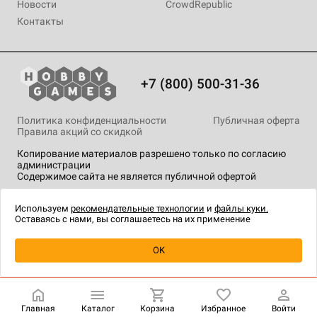
Новости
CrowdRepublic
Контакты
+7 (800) 500-31-36
Политика конфиденциальности
Публичная оферта
Правила акций со скидкой
Копирование материалов разрешено только по согласию
администрации
Содержимое сайта не является публичной офертой
На сайте Hobby Games применяются
рекомендательные
технологии
.
Используем
рекомендательные технологии
и
файлы куки.
Оставаясь с нами, вы соглашаетесь на их применение
Товар снят с продажи
OK
Главная
Каталог
Корзина
Избранное
Войти