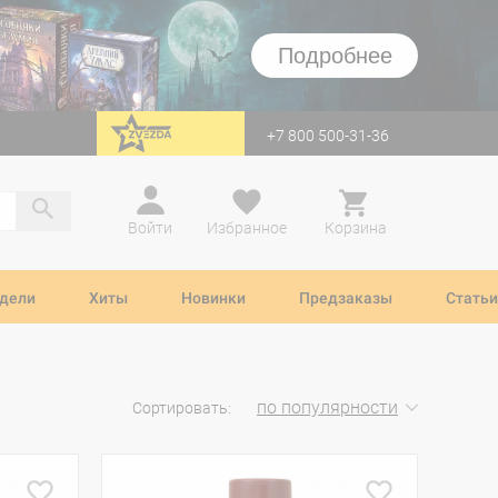
Подробнее
+7 800 500-31-36
перейти на Zvezda
Войти
Избранное
Корзина
дели
Хиты
Новинки
Предзаказы
Статьи
по популярности
Сортировать: