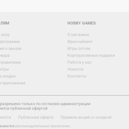
ЕЛЯМ
HOBBY GAMES
 игру
О магазине
программа
Франчайзинг
я о заказе
Игры оптом
овара
Корпоративные подарки
 правилами
Работа у нас
игры
Новости
з скидки
Контакты
е приложение
разрешено только по согласию администрации
яется публичной офертой
ности
Публичная оферта
Правила акций со скидкой
меняются
рекомендательные технологии
.