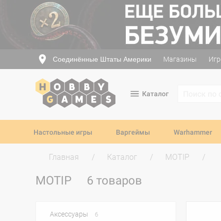
Соединённые Штаты Америки
Магазины
Игр
Каталог
Настольные игры
Варгеймы
Warhammer
Главная
Каталог
MOTIP
MOTIP
6 товаров
Аксессуары
6