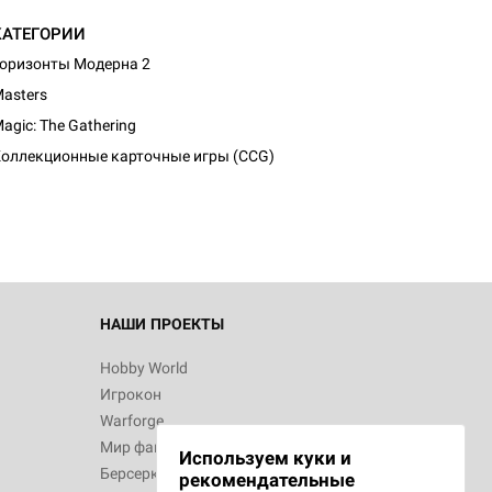
КАТЕГОРИИ
оризонты Модерна 2
asters
d Журнал
agic: The Gathering
к: Братья
оллекционные карточные игры (CCG)
d Звёздные
НАШИ ПРОЕКТЫ
Hobby World
Игрокон
d Сумерки
Warforge
: Грозовой
Мир фантастики
Используем куки и
Берсерк
рекомендательные