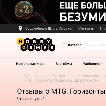
Соединённые Штаты Америки
Магазины
Игр
Каталог
Настольные игры
Варгеймы
Warhammer
Главная
Каталог
Коллекционные
MTG. Горизонты Модерна 2. Драфт-бустер
Отзывы о MTG. Горизонты
Что же внутри?