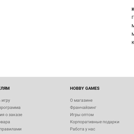
Г
M
Настольная игра Hobby Worl
M
"Мир фантастики. Спецвыпус
Стругацкие"
К
1 490
Настольная игра Hobby Worl
империи: Боевая тревога
799
ЕЛЯМ
HOBBY GAMES
 игру
О магазине
программа
Франчайзинг
Настольная игра Hobby Worl
я о заказе
Игры оптом
империи. Четвёртая редакция
овара
Корпоративные подарки
Рубеж
12 990
 правилами
Работа у нас