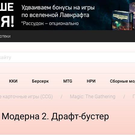
отеки
ККИ
Берсерк
MTG
НРИ
Сборные мо
 карточные игры (CCG)
Magic: The Gathering
 Модерна 2. Драфт-бустер