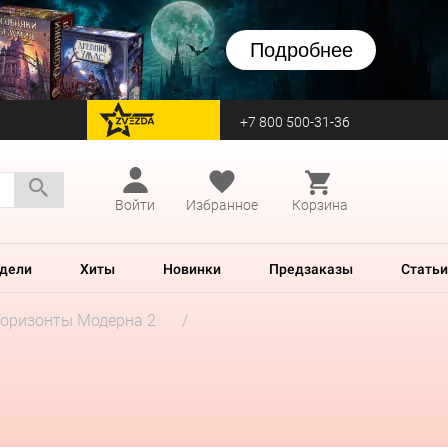
Подробнее
+7 800 500-31-36
перейти на Zvezda
Войти
Избранное
Корзина
дели
Хиты
Новинки
Предзаказы
Статьи
Горизонты Модерна 2