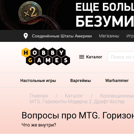
Соединённые Штаты Америки
Магазины
Игр
Каталог
Настольные игры
Варгеймы
Warhammer
Главная
Каталог
Коллекционные
MTG. Горизонты Модерна 2. Драфт-бустер
Вопросы про MTG. Горизо
Что же внутри?