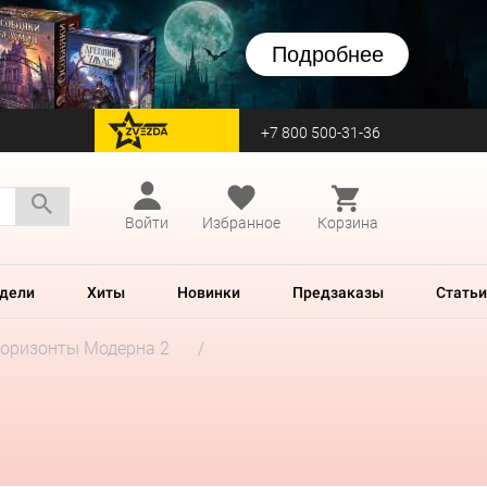
Подробнее
+7 800 500-31-36
перейти на Zvezda
Войти
Избранное
Корзина
дели
Хиты
Новинки
Предзаказы
Статьи
Горизонты Модерна 2