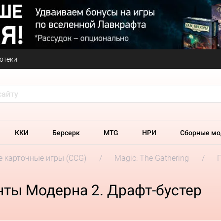
отеки
ККИ
Берсерк
MTG
НРИ
Сборные мо
 карточные игры (CCG)
Magic: The Gathering
нты Модерна 2. Драфт-бустер