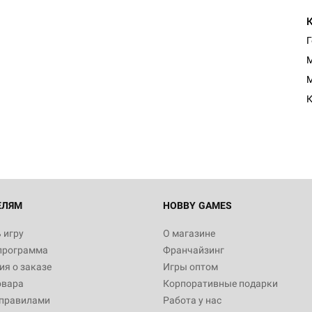
Г
M
Настольная игра Hobby Worl
M
Египта
К
1 991
Настольная игра Hobby World
Белая смерть
12 990
ЕЛЯМ
HOBBY GAMES
 игру
О магазине
программа
Франчайзинг
Настольная игра Hobby World
я о заказе
Игры оптом
Сердце роя. Дисплей бустеро
овара
Корпоративные подарки
3 490
 правилами
Работа у нас