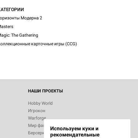
КАТЕГОРИИ
оризонты Модерна 2
asters
d Монстры
agic: The Gathering
оллекционные карточные игры (CCG)
 Зомбицид:
НАШИ ПРОЕКТЫ
Hobby World
Игрокон
 Берсерк.
Warforge
в
Мир фантастики
Используем куки и
Берсерк
рекомендательные