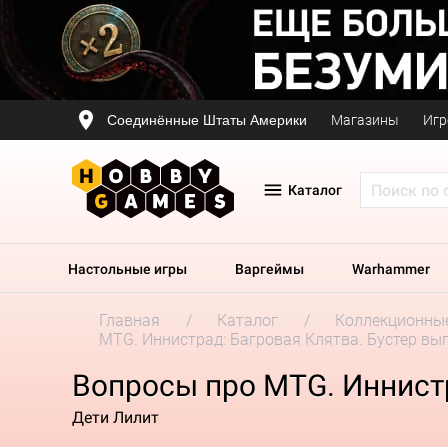
Соединённые Штаты Америки
Магазины
Игр
Каталог
Настольные игры
Варгеймы
Warhammer
Главная
Каталог
Коллекционные
MTG. Иннистрад: Багровая Клятва. Бустер вы
Вопросы про MTG. Иннистр
Дети Лилит