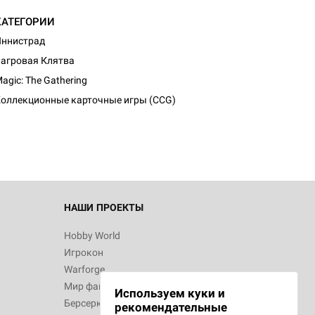
КАТЕГОРИИ
ннистрад
агровая Клятва
d Журнал
agic: The Gathering
к: Братья
оллекционные карточные игры (CCG)
d Звёздные
НАШИ ПРОЕКТЫ
Hobby World
Игрокон
d Сумерки
Warforge
: Грозовой
Мир фантастики
Используем куки и
Берсерк
рекомендательные