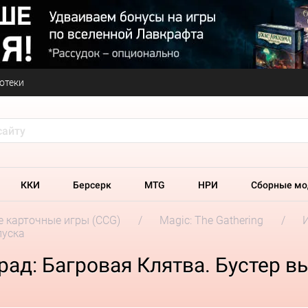
отеки
ККИ
Берсерк
MTG
НРИ
Сборные мо
 карточные игры (CCG)
Magic: The Gathering
пуска
ад: Багровая Клятва. Бустер в