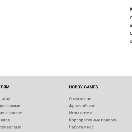
И
Б
Настольная игра Hobby Worl
M
"Мир фантастики. Спецвыпус
Стругацкие"
К
1 490
Настольная игра Hobby Worl
империи: Боевая тревога
799
ЕЛЯМ
HOBBY GAMES
 игру
О магазине
программа
Франчайзинг
Настольная игра Hobby Worl
я о заказе
Игры оптом
империи. Четвёртая редакция
овара
Корпоративные подарки
Рубеж
12 990
 правилами
Работа у нас