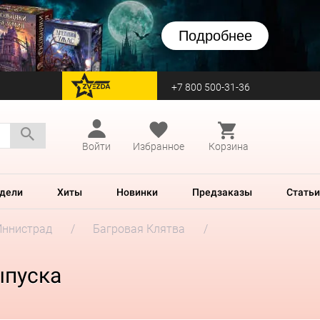
Подробнее
+7 800 500-31-36
перейти на Zvezda
Войти
Избранное
Корзина
дели
Хиты
Новинки
Предзаказы
Статьи
Иннистрад
Багровая Клятва
ыпуска