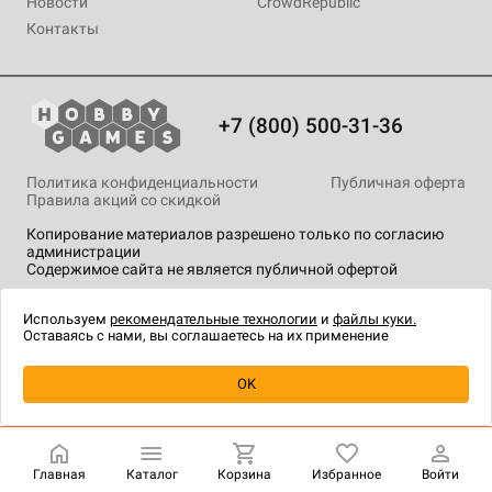
Новости
CrowdRepublic
Контакты
+7 (800) 500-31-36
Политика конфиденциальности
Публичная оферта
Правила акций со скидкой
Копирование материалов разрешено только по согласию
администрации
Содержимое сайта не является публичной офертой
На сайте Hobby Games применяются
рекомендательные
технологии
.
Используем
рекомендательные технологии
и
файлы куки.
Оставаясь с нами, вы соглашаетесь на их применение
Уведомить о наличии
OK
Главная
Каталог
Корзина
Избранное
Войти