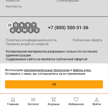
Новости
CrowdRepublic
Контакты
+7 (800) 500-31-36
Политика конфиденциальности
Публичная оферта
Правила акций со скидкой
Копирование материалов разрешено только по согласию
администрации
Содержимое сайта не является публичной офертой
На сайте Hobby Games применяются
рекомендательные
технологии
.
Используем
рекомендательные технологии
и
файлы куки.
Оставаясь с нами, вы соглашаетесь на их применение
Уведомить о наличии
OK
Главная
Каталог
Корзина
Избранное
Войти