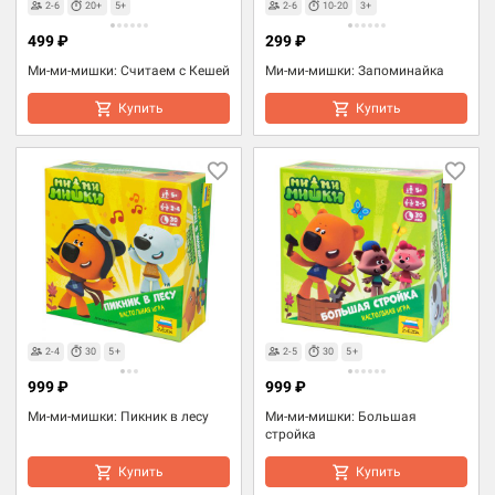
2-6
20+
5+
2-6
10-20
3+
499 ₽
299 ₽
Ми-ми-мишки: Считаем с Кешей
Ми-ми-мишки: Запоминайка
Купить
Купить
2-4
30
5+
2-5
30
5+
999 ₽
999 ₽
Ми-ми-мишки: Пикник в лесу
Ми-ми-мишки: Большая
стройка
Купить
Купить