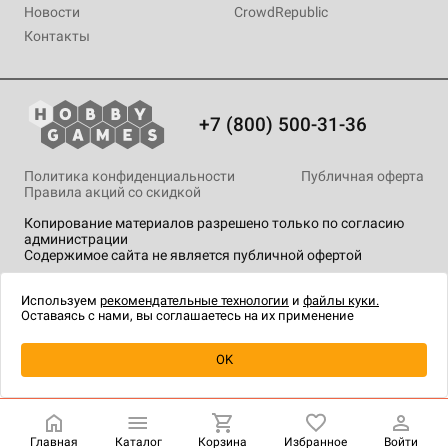
Новости
CrowdRepublic
Контакты
+7 (800) 500-31-36
Политика конфиденциальности
Публичная оферта
Правила акций со скидкой
Копирование материалов разрешено только по согласию
администрации
Содержимое сайта не является публичной офертой
На сайте Hobby Games применяются
рекомендательные
технологии
.
Используем
рекомендательные технологии
и
файлы куки.
Оставаясь с нами, вы соглашаетесь на их применение
Уведомить о наличии
OK
Главная
Каталог
Корзина
Избранное
Войти