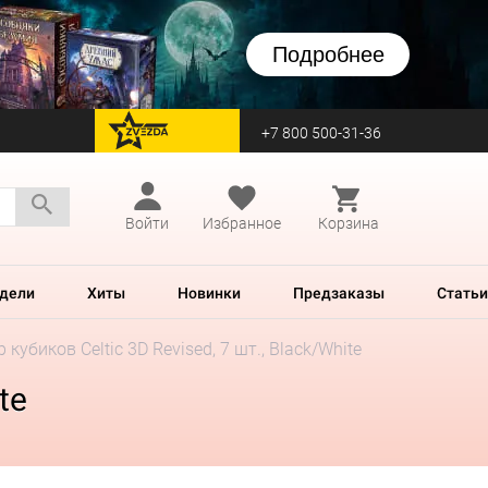
Подробнее
+7 800 500-31-36
перейти на Zvezda
Войти
Избранное
Корзина
дели
Хиты
Новинки
Предзаказы
Статьи
 кубиков Celtic 3D Revised, 7 шт., Black/White
te