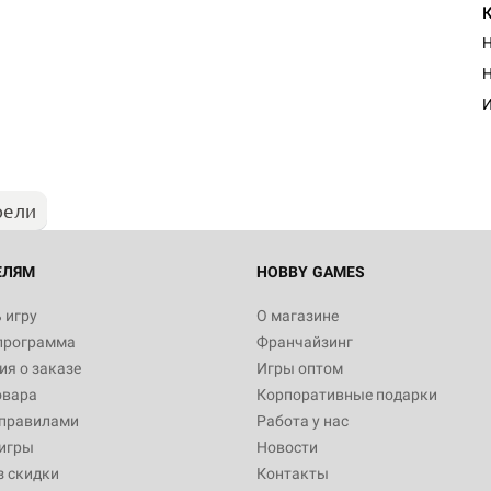
Н
Н
И
рели
ЕЛЯМ
HOBBY GAMES
 игру
О магазине
программа
Франчайзинг
я о заказе
Игры оптом
овара
Корпоративные подарки
 правилами
Работа у нас
игры
Новости
з скидки
Контакты