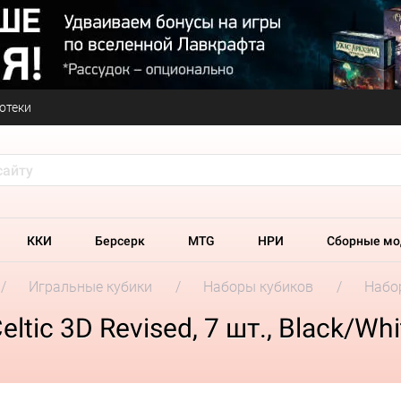
отеки
ККИ
Берсерк
MTG
НРИ
Сборные мо
Игральные кубики
Наборы кубиков
Набор
tic 3D Revised, 7 шт., Black/Whi